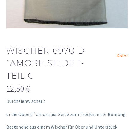
WISCHER 6970 D
Kölbl
´AMORE SEIDE 1-
TEILIG
12,50
€
Durchziehwischer f
osteopathe-nyon-cabinet-monney
ür die Oboe d´ amore aus Seide zum Trocknen der Bohrung.
Bestehend aus einem Wischer für Ober und Unterstück