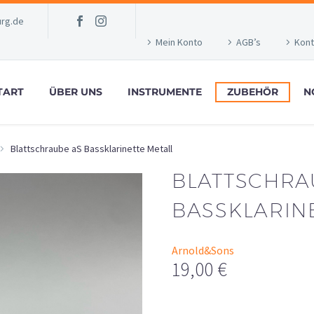
rg.de
Mein Konto
AGB’s
Kont
TART
ÜBER UNS
INSTRUMENTE
ZUBEHÖR
N
Blattschraube aS Bassklarinette Metall
BLATTSCHRA
BASSKLARIN
Arnold&Sons
19,00
€