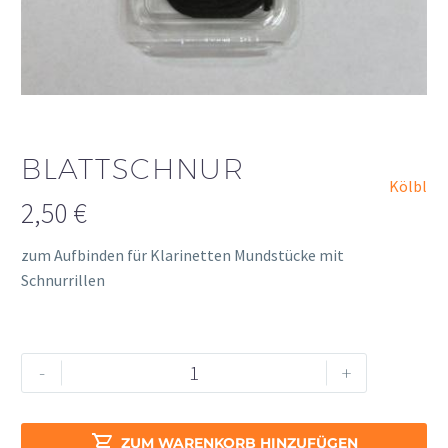
BLATTSCHNUR
Kölbl
2,50
€
zum Aufbinden für Klarinetten Mundstücke mit
Schnurrillen
Blattschnur
Alternative:
-
+
Menge

ZUM WARENKORB HINZUFÜGEN