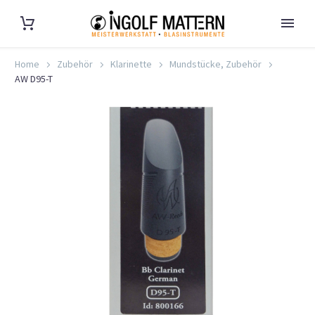
Home
Zubehör
Klarinette
Mundstücke, Zubehör
AW D95-T