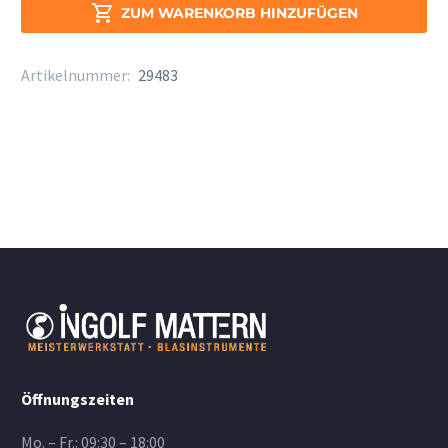
Menge

ZUM WARENKORB HINZUFÜGEN
Artikelnummer:
29483
Öffnungszeiten
Mo. – Fr.: 09:30 – 18:00