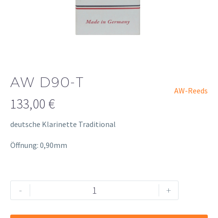
AW D90-T
AW-Reeds
133,00
€
deutsche Klarinette Traditional
Öffnung: 0,90mm
AW
Alternative:
-
+
D90-
T