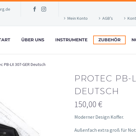
rg.de
Mein Konto
AGB’s
Kont
TART
ÜBER UNS
INSTRUMENTE
ZUBEHÖR
N
ec PB-LX 307-GER Deutsch
PROTEC PB-L
DEUTSCH
150,00
€
Moderner Design Koffer.
Außenfach extra groß für No