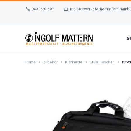
040 - 591 507
meisterwerkstatt@mattern-hambu
S
Home
Zubehör
Klarinette
Etuis, Taschen
Prot