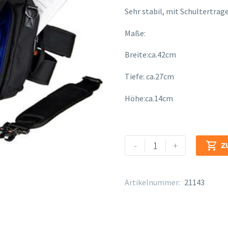
Sehr stabil, mit Schultertrag
Maße:
Breite:ca.42cm
Tiefe: ca.27cm
Höhe:ca.14cm
Protec
Alternative:
-
+

Z
PB-
LX
307-
Artikelnummer:
21143
GER
Deutsch
Menge