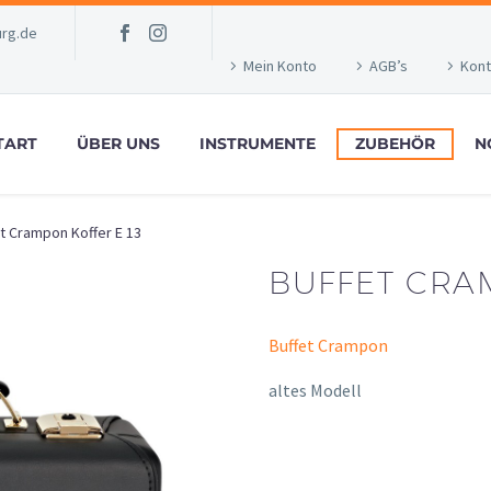
rg.de
Mein Konto
AGB’s
Kont
TART
ÜBER UNS
INSTRUMENTE
ZUBEHÖR
N
t Crampon Koffer E 13
BUFFET CRA
Buffet Crampon
altes Modell