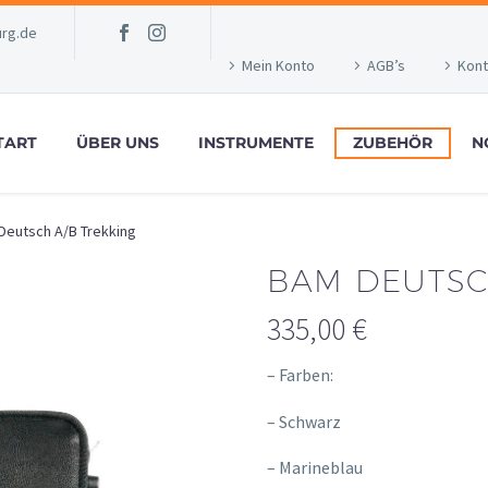
rg.de
Mein Konto
AGB’s
Kont
TART
ÜBER UNS
INSTRUMENTE
ZUBEHÖR
N
Deutsch A/B Trekking
BAM DEUTSC
335,00
€
– Farben:
– Schwarz
– Marineblau