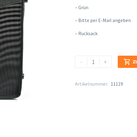
– Grün
– Bitte per E-Mail angeben
– Rucksack
Bam
Alternative:
-
+

Z
Deutsch
A/B
Trekking
Artikelnummer:
11119
Menge