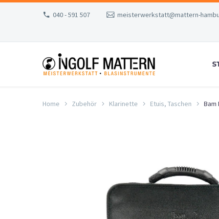
040 - 591 507
meisterwerkstatt@mattern-hambu
S
Home
Zubehör
Klarinette
Etuis, Taschen
Bam 