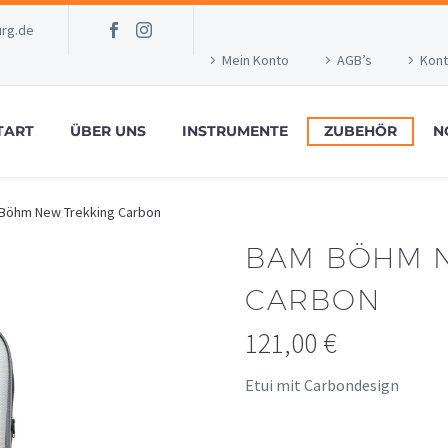
rg.de
Mein Konto
AGB’s
Kont
TART
ÜBER UNS
INSTRUMENTE
ZUBEHÖR
N
Böhm New Trekking Carbon
BAM BÖHM 
CARBON
121,00
€
Etui mit Carbondesign