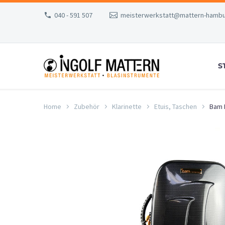
040 - 591 507
meisterwerkstatt@mattern-hambu
S
Home
Zubehör
Klarinette
Etuis, Taschen
Bam 