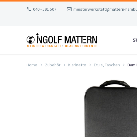
040 - 591 507
meisterwerkstatt@mattern-hambu
S
Home
Zubehör
Klarinette
Etuis, Taschen
Bam 