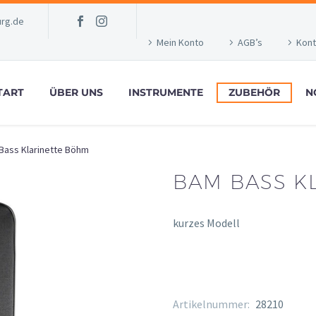
rg.de
Mein Konto
AGB’s
Kont
TART
ÜBER UNS
INSTRUMENTE
ZUBEHÖR
N
Bass Klarinette Böhm
BAM BASS K
kurzes Modell
Artikelnummer:
28210