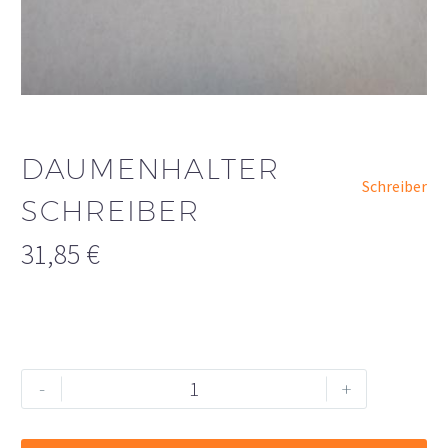
DAUMENHALTER
Schreiber
SCHREIBER
31,85
€
Daumenhalter
Alternative:
-
+
Schreiber
Menge