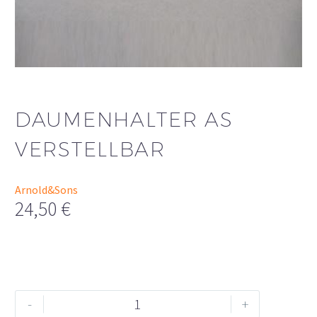
DAUMENHALTER AS
VERSTELLBAR
Arnold&Sons
24,50
€
Daumenhalter
Alternative:
-
+
aS