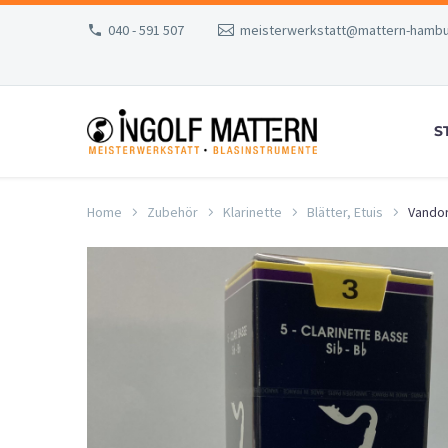
040 - 591 507
meisterwerkstatt@mattern-hambu
S
Home
Zubehör
Klarinette
Blätter, Etuis
Vandor