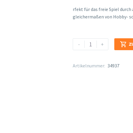
osteopathe-nyon-cabinet-m
rfekt für das freie Spiel durc
gleichermaßen von Hobby- sow
Legere
Alternative:
-
+

Z
European
Cut
Bass-
Artikelnummer:
34937
Klarinette
Stärke
3
1/2
Menge