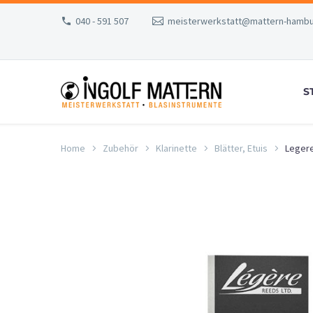
040 - 591 507
meisterwerkstatt@mattern-hambu
S
Home
Zubehör
Klarinette
Blätter, Etuis
Legere