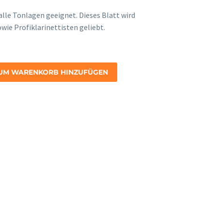
onney
h alle Tonlagen geeignet. Dieses Blatt wird
ie Profiklarinettisten geliebt.
UM WARENKORB HINZUFÜGEN