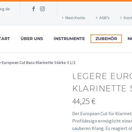
rg.de
Mein Konto
AGB’s
Kont
TART
ÜBER UNS
INSTRUMENTE
ZUBEHÖR
N
 European Cut Bass-Klarinette Stärke 3 1/2
LEGERE EUR
KLARINETTE S
44,25
€
Der European Cut für Klarinett
Profildesign ermöglicht ein
sauberen Klang. Es reagiert o