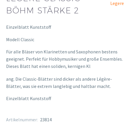
Legere
BÖHM STÄRKE 2
Einzelblatt Kunststoff
Modell Classic
Für alle Bläser von Klarinetten und Saxophonen bestens
geeignet. Perfekt für Hobbymusiker und große Ensembles.
Dieses Blatt hat einen soliden, kernigen Kl
osteopathe-nyon-cabinet-monney
ang. Die Classic-Blätter sind dicker als andere Légère-
Blätter, was sie extrem langlebig und haltbar macht.
Einzelblatt Kunststoff
Artikelnummer:
23814