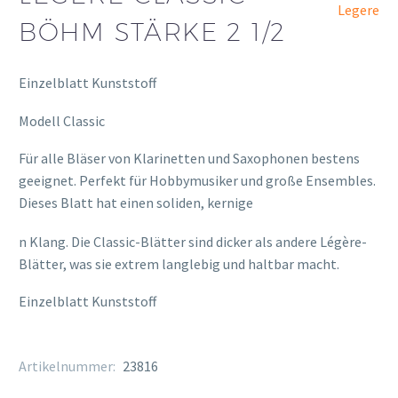
Legere
BÖHM STÄRKE 2 1/2
Einzelblatt Kunststoff
Modell Classic
Für alle Bläser von Klarinetten und Saxophonen bestens
geeignet. Perfekt für Hobbymusiker und große Ensembles.
Dieses Blatt hat einen soliden, kernige
osteopathe-nyon-cabinet-monney
n Klang. Die Classic-Blätter sind dicker als andere Légère-
Blätter, was sie extrem langlebig und haltbar macht.
Einzelblatt Kunststoff
Artikelnummer:
23816