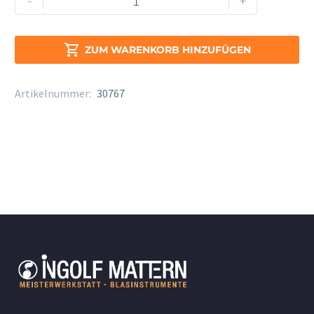
-
+
V21
Deutsch
Stärke

ZUM WARENKORB HINZUFÜGEN
2
Menge
Artikelnummer:
30767