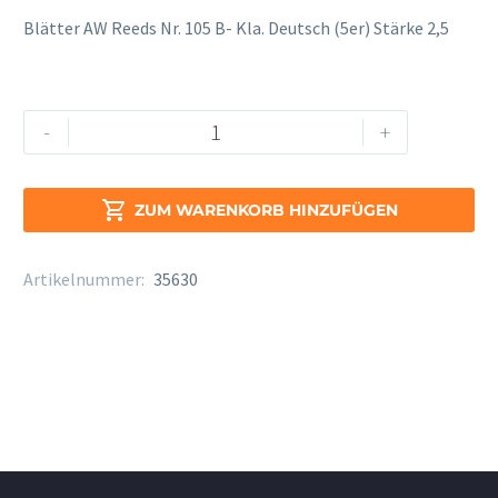
Blätter AW Reeds Nr. 105 B- Kla. Deutsch (5er) Stärke 2,5
Blätter
Alternative:
-
+
AW
Reeds
Nr.

ZUM WARENKORB HINZUFÜGEN
105
B-
Artikelnummer:
35630
Kla.
Dt
2,5
Menge