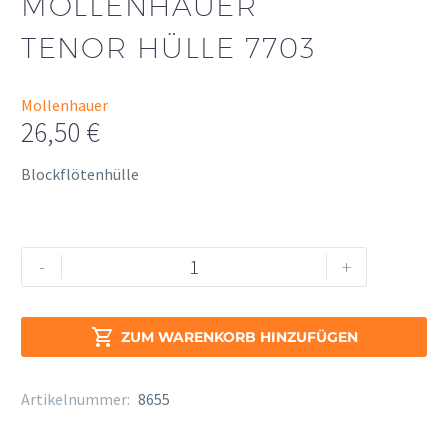
MOLLENHAUER
TENOR HÜLLE 7703
Mollenhauer
26,50
€
Blockflötenhülle
Mollenhauer
Alternative:
-
+
Tenor
Hülle
7703

ZUM WARENKORB HINZUFÜGEN
Menge
Artikelnummer:
8655