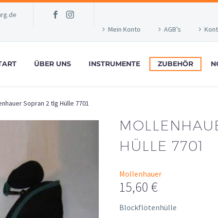
rg.de
Mein Konto
AGB’s
Kont
TART
ÜBER UNS
INSTRUMENTE
ZUBEHÖR
N
enhauer Sopran 2 tlg Hülle 7701
MOLLENHAUE
HÜLLE 7701
Mollenhauer
15,60
€
Blockflötenhülle