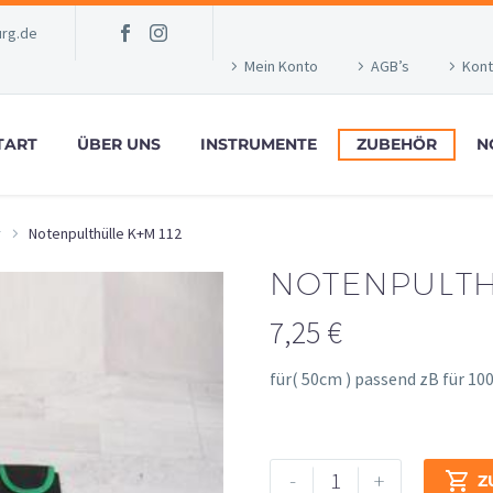
rg.de
Mein Konto
AGB’s
Kont
TART
ÜBER UNS
INSTRUMENTE
ZUBEHÖR
N
r
Notenpulthülle K+M 112
NOTENPULTH
7,25
€
für( 50cm ) passend zB für 10
Notenpulthülle
Alternative:
-
+

Z