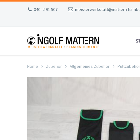
040 - 591 507
meisterwerkstatt@mattern-hambu
S
Home
Zubehör
Allgemeines Zubehör
Pultzubehö