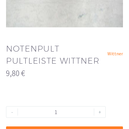
NOTENPULT
Wittner
PULTLEISTE WITTNER
9,80
€
Notenpult
Alternative:
-
+
Pultleiste
Wittner