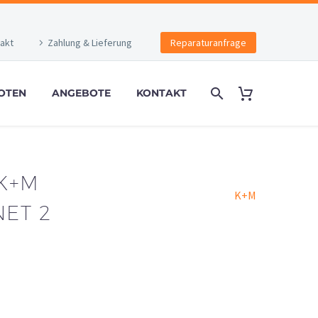
akt
Zahlung & Lieferung
Reparaturanfrage
OTEN
ANGEBOTE
KONTAKT
K+M
K+M
ET 2