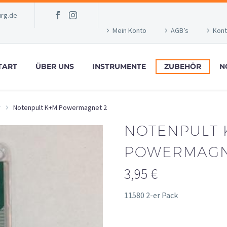
rg.de
Mein Konto
AGB’s
Kont
TART
ÜBER UNS
INSTRUMENTE
ZUBEHÖR
N
r
Notenpult K+M Powermagnet 2
NOTENPULT 
POWERMAGN
3,95
€
11580 2-er Pack