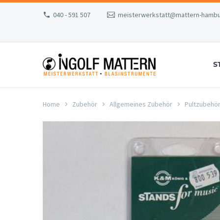
040 - 591 507
meisterwerkstatt@mattern-hambu
S
Home
Zubehör
Allgemeines Zubehör
Pultzubehö