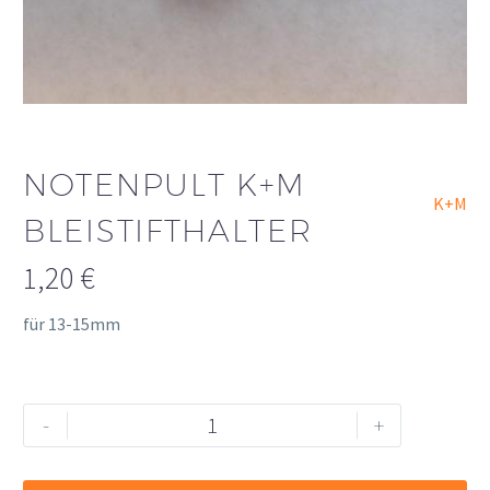
NOTENPULT K+M
K+M
BLEISTIFTHALTER
1,20
€
für 13-15mm
Notenpult
Alternative:
-
+
K+M
Bleistifthalter