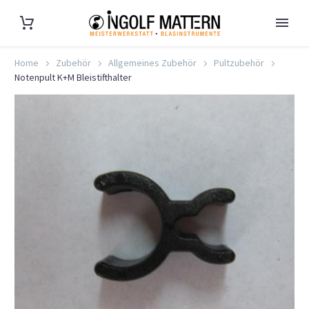
Home
Zubehör
Allgemeines Zubehör
Pultzubehör
Notenpult K+M Bleistifthalter