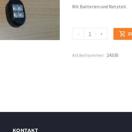
Mit Batterien und Netzteil.
Pultleuchte
Alternative:
-
+

Z
K
+
M"
Artikelnummer:
24330
Twin
Head"
12270
Menge
KONTAKT