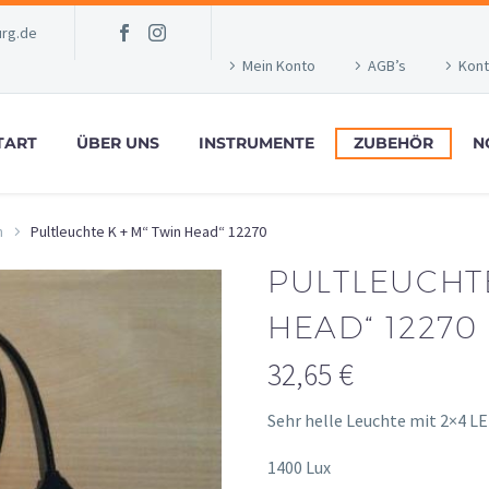
rg.de
Mein Konto
AGB’s
Kont
TART
ÜBER UNS
INSTRUMENTE
ZUBEHÖR
N
n
Pultleuchte K + M“ Twin Head“ 12270
PULTLEUCHTE
HEAD“ 12270
32,65
€
Sehr helle Leuchte mit 2×4 L
1400 Lux