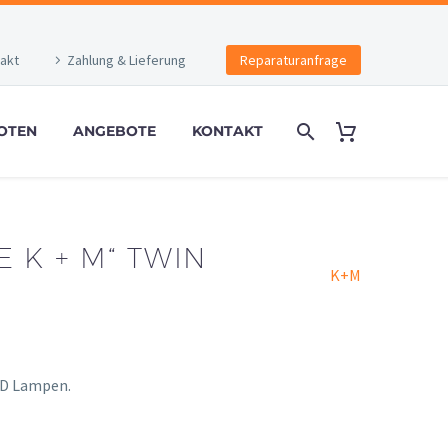
akt
Zahlung & Lieferung
Reparaturanfrage
OTEN
ANGEBOTE
KONTAKT
 K + M“ TWIN
K+M
ED Lampen.