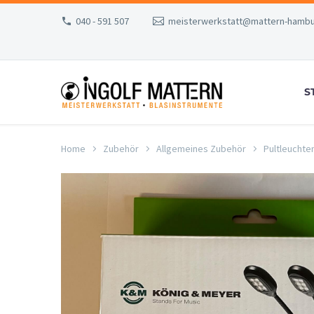
040 - 591 507
meisterwerkstatt@mattern-hambu
S
Home
Zubehör
Allgemeines Zubehör
Pultleuchte