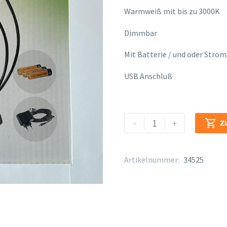
Warmweiß mit bis zu 3000K
Dimmbar
Mit Batterie / und oder Stro
USB Anschluß
Pultleuchte
Alternative:
-
+

Z
K
+
M
Artikelnummer:
34525
12271
"
twin
Head
Pro"