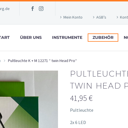
rg.de
Mein Konto
AGB’s
Kont
TART
ÜBER UNS
INSTRUMENTE
ZUBEHÖR
N
n
Pultleuchte K + M 12271 “ twin Head Pro“
PULTLEUCHTE 
TWIN HEAD 
41,95
€
Pultleuchte
2x 6 LED