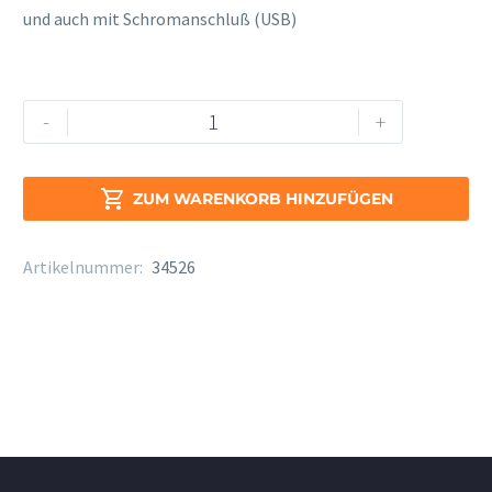
und auch mit Schromanschluß (USB)
Pultleuchte
Alternative:
-
+
K
+
M

ZUM WARENKORB HINZUFÜGEN
12245
Set
Artikelnummer:
34526
Menge