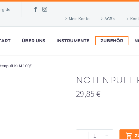
rg.de
Mein Konto
AGB’s
Kont
TART
ÜBER UNS
INSTRUMENTE
ZUBEHÖR
N
tenpult K+M 100/1
NOTENPULT K
29,85
€
Notenpult
Alternative:
-
+

Z