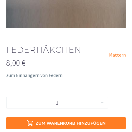
FEDERHÄKCHEN
Mattern
8,00
€
zum Einhängern von Federn
Federhäkchen
Alternative:
-
+
Menge

ZUM WARENKORB HINZUFÜGEN