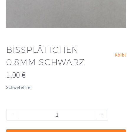
BISSPLÄTTCHEN
Kölbl
0,8MM SCHWARZ
1,00
€
Schwefelfrei
Bissplättchen
Alternative:
-
+
0,8mm
schwarz