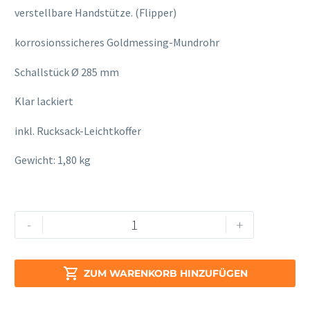
verstellbare Handstütze. (Flipper)
korrosionssicheres Goldmessing-Mundrohr
Schallstück Ø 285 mm
Klar lackiert
inkl. Rucksack-Leichtkoffer
Gewicht: 1,80 kg
H.
Alternative:
-
+
Hoyer
B-
Kinder

ZUM WARENKORB HINZUFÜGEN
Horn
272