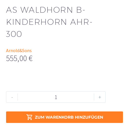
AS WALDHORN B-
KINDERHORN AHR-
300
Arnold&Sons
555,00
€
aS
Alternative:
-
+
Waldhorn
B-
Kinderhorn

ZUM WARENKORB HINZUFÜGEN
AHR-