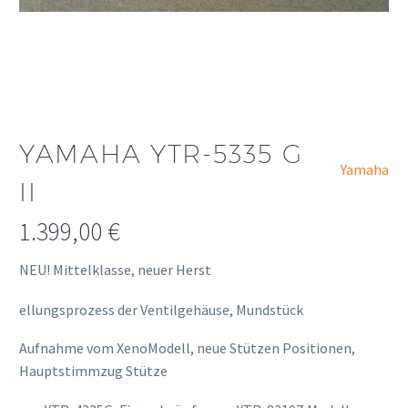
YAMAHA YTR-5335 G
Yamaha
II
1.399,00
€
NEU! Mittelklasse, neuer Herst
osteopathe-nyon-cabinet-monney
ellungsprozess der Ventilgehäuse, Mundstück
Aufnahme vom XenoModell, neue Stützen Positionen,
Hauptstimmzug Stütze