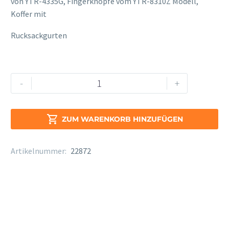
von YTR-4335G, Fingerknöpfe vom YTR-8310Z Modell,
Koffer mit
Rucksackgurten
Yamaha
Alternative:
-
+
YTR-
5335
G

ZUM WARENKORB HINZUFÜGEN
II
Menge
Artikelnummer:
22872