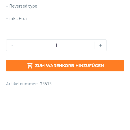
– Reversed type
– inkl. Etui
Yamaha
Alternative:
-
+
YTR-
3335
Menge

ZUM WARENKORB HINZUFÜGEN
Artikelnummer:
23513