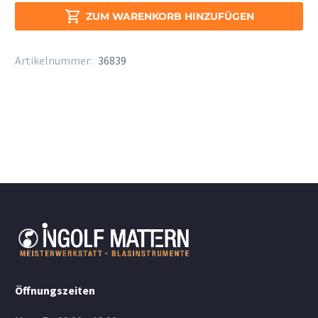
190

ZUM WARENKORB HINZUFÜGEN
S37
Menge
Artikelnummer:
36839
Öffnungszeiten