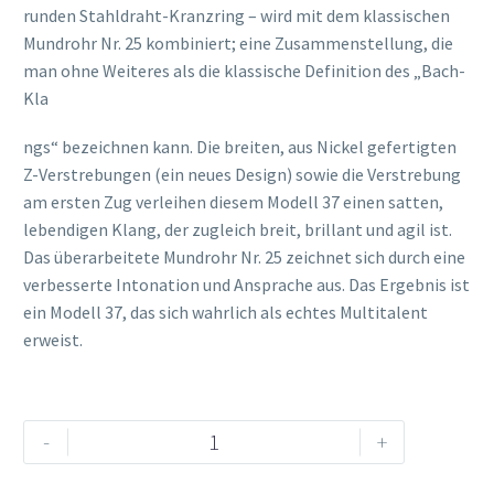
runden Stahldraht-Kranzring – wird mit dem klassischen
Mundrohr Nr. 25 kombiniert; eine Zusammenstellung, die
man ohne Weiteres als die klassische Definition des „Bach-
Kla
osteopathe-nyon-cabinet-monney
ngs“ bezeichnen kann. Die breiten, aus Nickel gefertigten
Z-Verstrebungen (ein neues Design) sowie die Verstrebung
am ersten Zug verleihen diesem Modell 37 einen satten,
lebendigen Klang, der zugleich breit, brillant und agil ist.
Das überarbeitete Mundrohr Nr. 25 zeichnet sich durch eine
verbesserte Intonation und Ansprache aus. Das Ergebnis ist
ein Modell 37, das sich wahrlich als echtes Multitalent
erweist.
Vincent
Alternative:
-
+
Bach
Trompete