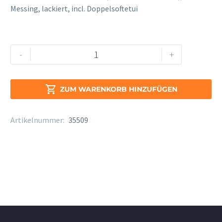
Messing, lackiert, incl. Doppelsoftetui
B&S
Alternative:
-
+
BSPTI-
1-
0D

ZUM WARENKORB HINZUFÜGEN
lackiert
Menge
Artikelnummer:
35509