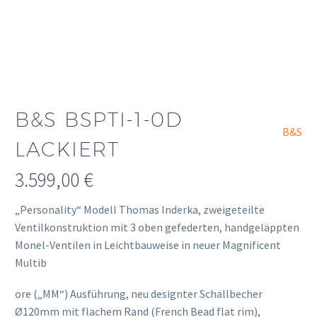
B&S BSPTI-1-0D
B&S
LACKIERT
3.599,00
€
„Personality“ Modell Thomas Inderka, zweigeteilte
Ventilkonstruktion mit 3 oben gefederten, handgeläppten
Monel-Ventilen in Leichtbauweise in neuer Magnificent
Multib
osteopathe-nyon-cabinet-monney
ore („MM“) Ausführung, neu designter Schallbecher
Ø120mm mit flachem Rand (French Bead flat rim),