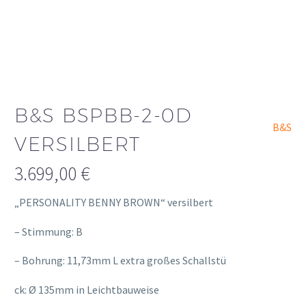
B&S BSPBB-2-0D
B&S
VERSILBERT
3.699,00
€
„PERSONALITY BENNY BROWN“ versilbert
– Stimmung: B
– Bohrung: 11,73mm L extra großes Schallstü
relaisvih12
ck: Ø 135mm in Leichtbauweise