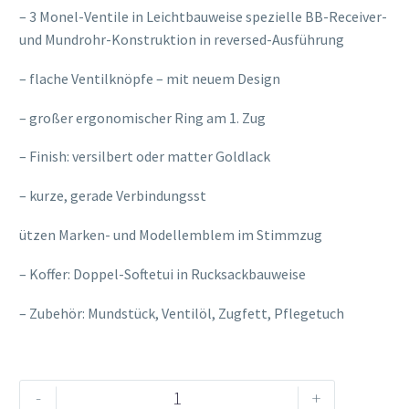
– 3 Monel-Ventile in Leichtbauweise spezielle BB-Receiver-
und Mundrohr-Konstruktion in reversed-Ausführung
– flache Ventilknöpfe – mit neuem Design
– großer ergonomischer Ring am 1. Zug
– Finish: versilbert oder matter Goldlack
– kurze, gerade Verbindungsst
osteopathe-nyon-cabinet-monney
ützen Marken- und Modellemblem im Stimmzug
– Koffer: Doppel-Softetui in Rucksackbauweise
– Zubehör: Mundstück, Ventilöl, Zugfett, Pflegetuch
B&S
Alternative:
-
+