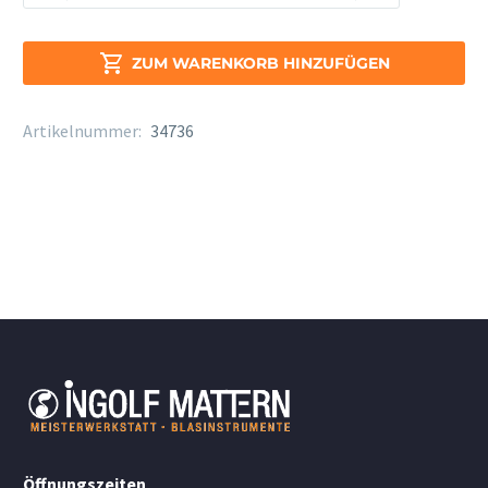
BSPBB-
2-
0D

ZUM WARENKORB HINZUFÜGEN
versilbert
Menge
Artikelnummer:
34736
Öffnungszeiten