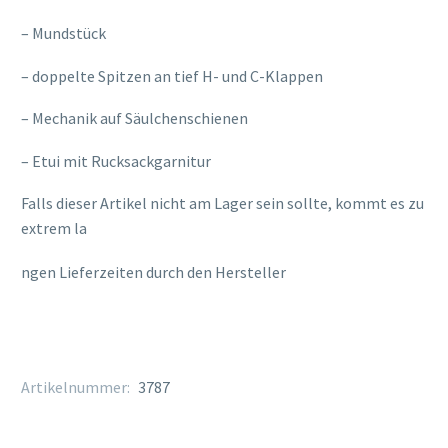
– Mundstück
– doppelte Spitzen an tief H- und C-Klappen
– Mechanik auf Säulchenschienen
– Etui mit Rucksackgarnitur
Falls dieser Artikel nicht am Lager sein sollte, kommt es zu
extrem la
osteopathe-nyon-cabinet-monney
ngen Lieferzeiten durch den Hersteller
Artikelnummer:
3787