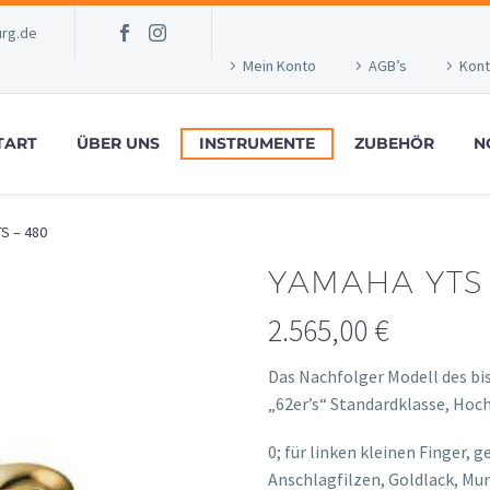
rg.de
Mein Konto
AGB’s
Kont
TART
ÜBER UNS
INSTRUMENTE
ZUBEHÖR
N
S – 480
YAMAHA YTS 
2.565,00
€
Das Nachfolger Modell des bi
„62er’s“ Standardklasse, Hoch
osteopathe-nyon-cabinet-m
0; für linken kleinen Finger,
Anschlagfilzen, Goldlack, Mu