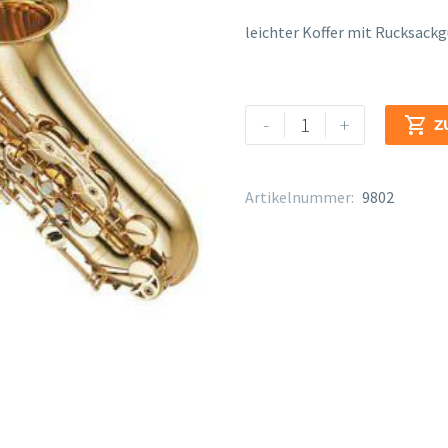
leichter Koffer mit Rucksack
Yamaha
Alternative:
-
+

Z
YTS
-
480
Artikelnummer:
9802
Menge