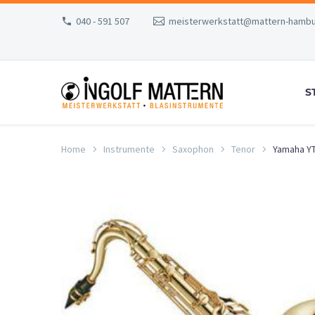
040 - 591 507
meisterwerkstatt@mattern-hambu
S
Home
Instrumente
Saxophon
Tenor
Yamaha YT