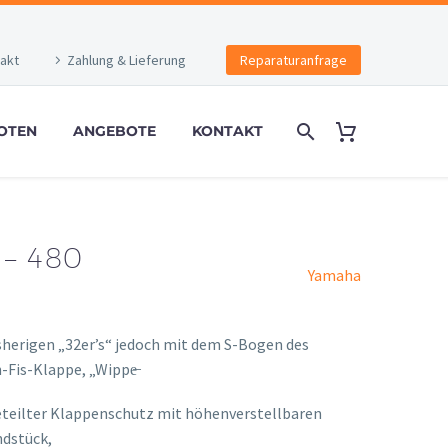
akt
Zahlung & Lieferung
Reparaturanfrage
OTEN
ANGEBOTE
KONTAKT
– 480
Yamaha
sherigen „32er’s“ jedoch mit dem S-Bogen des
-Fis-Klappe, „Wippe̶
onney
 geteilter Klappenschutz mit höhenverstellbaren
ndstück,