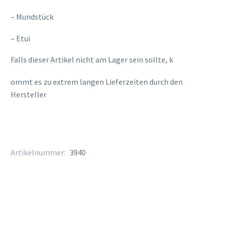
– Mundstück
– Etui
Falls dieser Artikel nicht am Lager sein sollte, k
osteopathe-nyon-cabinet-monney
ommt es zu extrem langen Lieferzeiten durch den
Hersteller
Artikelnummer:
3940