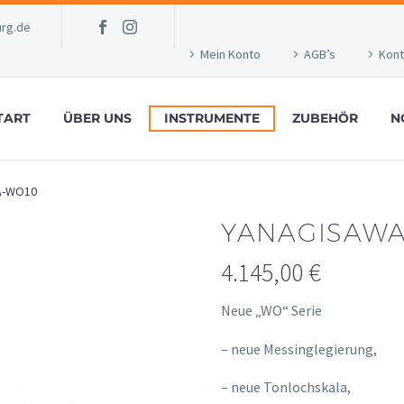
rg.de
Mein Konto
AGB’s
Kont
TART
ÜBER UNS
INSTRUMENTE
ZUBEHÖR
N
A-WO10
YANAGISAWA
4.145,00
€
Neue „WO“ Serie
– neue Messinglegierung,
– neue Tonlochskala,