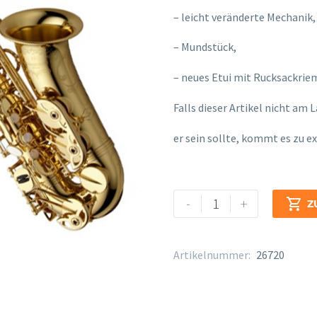
– leicht veränderte Mechanik,
– Mundstück,
– neues Etui mit Rucksackrie
Falls dieser Artikel nicht am 
osteopathe-nyon-cabinet-m
er sein sollte, kommt es zu e
Yanagisawa
Alternative:
-
+

Z
A-
WO10
Menge
Artikelnummer:
26720