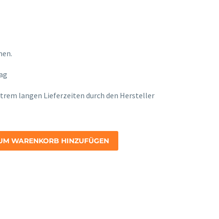
men.
Lag
onney
xtrem langen Lieferzeiten durch den Hersteller
UM WARENKORB HINZUFÜGEN