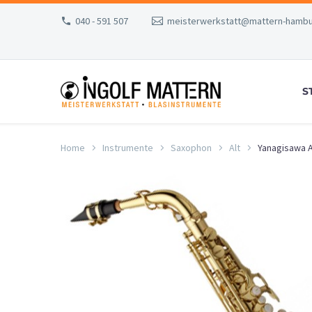
040 - 591 507
meisterwerkstatt@mattern-hambu
S
Home
Instrumente
Saxophon
Alt
Yanagisawa 