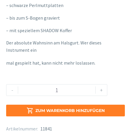
– schwarze Perlmuttplatten
– bis zum S-Bogen graviert
– mit speziellem SHADOW Koffer
Der absolute Wahnsinn am Halsgurt. Wer dieses
Instrument ein
osteopathe-nyon-cabinet-monney
mal gespielt hat, kann nicht mehr loslassen.
Keilwerth
Alternative:
-
+
SX
90
R

ZUM WARENKORB HINZUFÜGEN
Alt
Shadow
Artikelnummer:
11841