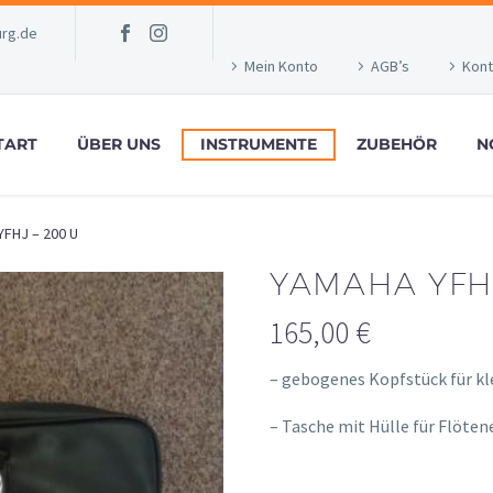
rg.de
Mein Konto
AGB’s
Kont
TART
ÜBER UNS
INSTRUMENTE
ZUBEHÖR
N
YFHJ – 200 U
YAMAHA YFHJ
165,00
€
– gebogenes Kopfstück für kl
– Tasche mit Hülle für Flöten