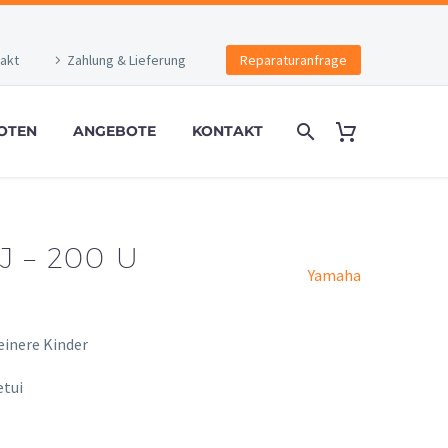
akt
Zahlung & Lieferung
Reparaturanfrage
OTEN
ANGEBOTE
KONTAKT
 – 200 U
Yamaha
einere Kinder
etui