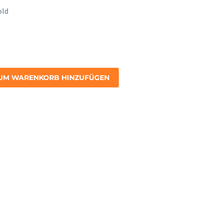
old
UM WARENKORB HINZUFÜGEN