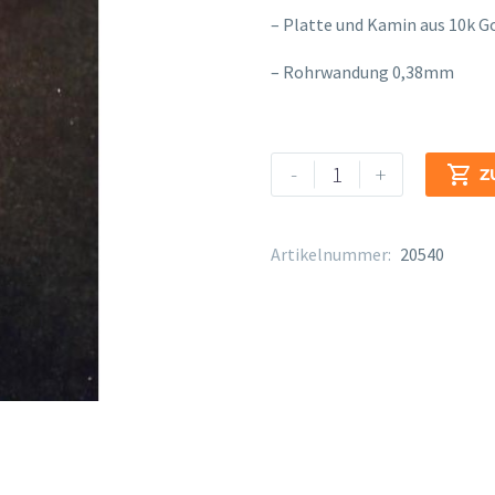
– Platte und Kamin aus 10k G
– Rohrwandung 0,38mm
Sankyo
Alternative:
-
+

Z
Silberkopf
RT1
925
Artikelnummer:
20540
L10K
R10K
Menge