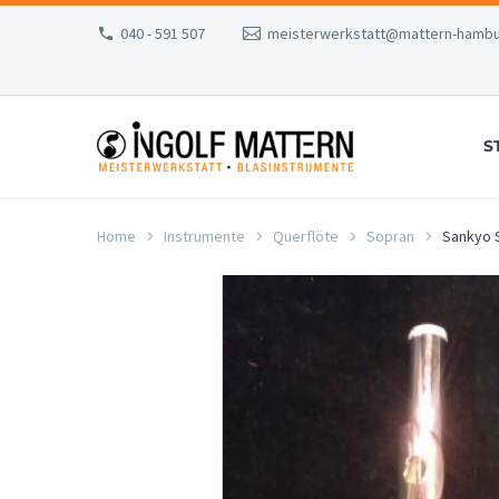
040 - 591 507
meisterwerkstatt@mattern-hambu
S
Home
Instrumente
Querflöte
Sopran
Sankyo S