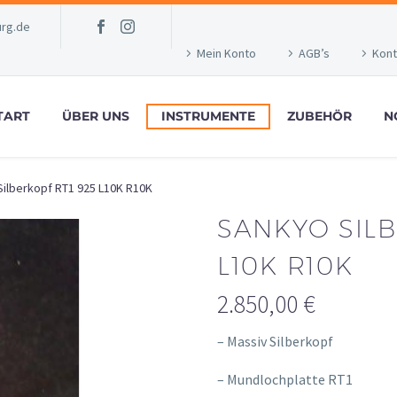
rg.de
Mein Konto
AGB’s
Kont
TART
ÜBER UNS
INSTRUMENTE
ZUBEHÖR
N
ilberkopf RT1 925 L10K R10K
SANKYO SILB
L10K R10K
2.850,00
€
– Massiv Silberkopf
– Mundlochplatte RT1