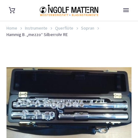
Home
Instrumente
Querflöte
Sopran
Hammig B. „mezzo“ Silberrohr RE