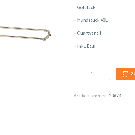
– Goldlack
– Mundstück 48L
– Quartventil
– inkl. Etui
Yamaha
Alternative:
-
+

Z
YSL-
620
Menge
Artikelnummer:
33674