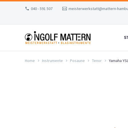
040 - 591 507
meisterwerkstatt@mattern-hambu
S
Home
Instrumente
Posaune
Tenor
Yamaha YSL