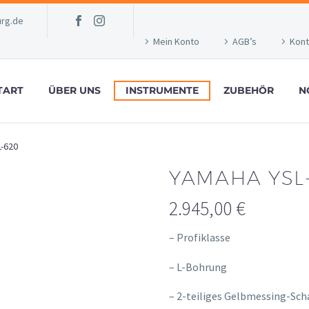
rg.de
Mein Konto
AGB’s
Kont
TART
ÜBER UNS
INSTRUMENTE
ZUBEHÖR
N
-620
YAMAHA YSL
2.945,00
€
– Profiklasse
– L-Bohrung
– 2-teiliges Gelbmessing-Sch