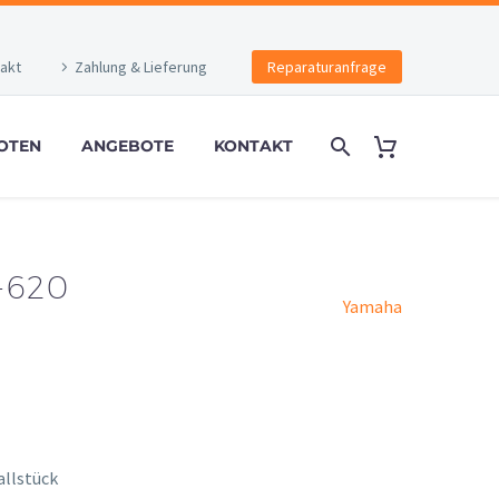
akt
Zahlung & Lieferung
Reparaturanfrage
OTEN
ANGEBOTE
KONTAKT
-620
Yamaha
allstück