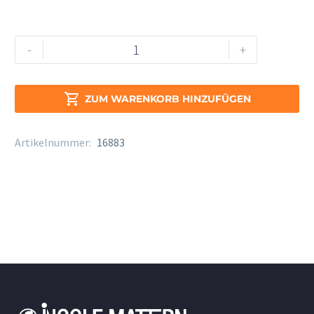
Yamaha
Alternative:
-
+
YSL-
354
E

ZUM WARENKORB HINZUFÜGEN
Menge
Artikelnummer:
16883