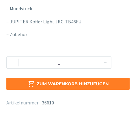
– Mundstück
– JUPITER Koffer Light JKC-TB46FU
– Zubehör
JTB1160
Alternative:
-
+
FROQ
Menge

ZUM WARENKORB HINZUFÜGEN
Artikelnummer:
36610