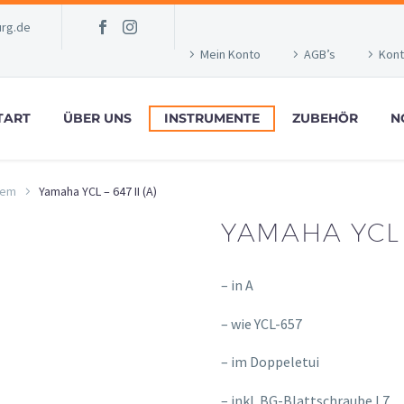
rg.de
Mein Konto
AGB’s
Kont
TART
ÜBER UNS
INSTRUMENTE
ZUBEHÖR
N
tem
Yamaha YCL – 647 II (A)
YAMAHA YCL –
– in A
– wie YCL-657
– im Doppeletui
– inkl. BG-Blattschraube L7