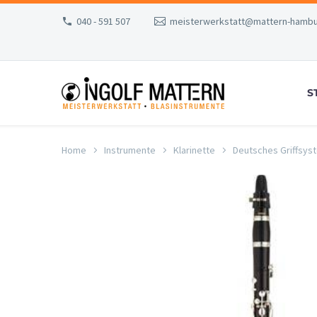
040 - 591 507
meisterwerkstatt@mattern-hambu
S
Home
Instrumente
Klarinette
Deutsches Griffsys