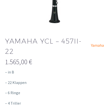
YAMAHA YCL – 457II-
Yamaha
22
1.565,00
€
– in B
– 22 Klappen
– 6 Ringe
– 4 Triller