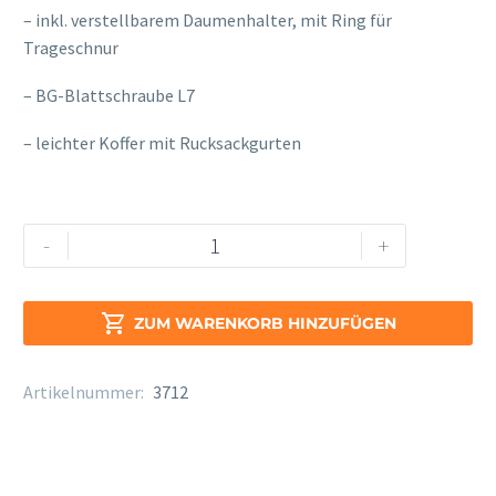
– inkl. verstellbarem Daumenhalter, mit Ring für
Trageschnur
– BG-Blattschraube L7
– leichter Koffer mit Rucksackgurten
Yamaha
Alternative:
-
+
YCL
-
457II-

ZUM WARENKORB HINZUFÜGEN
22
Menge
Artikelnummer:
3712